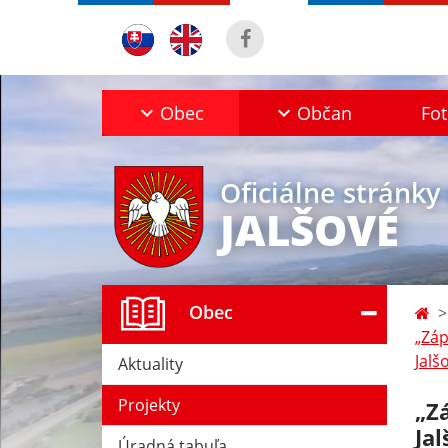
Obec
Občan
Fot
Oficiálne stránky
JALŠOVÉ
Obec
„Záp
Jalš
Aktuality
Projekty
„Z
Jal
Úradná tabuľa