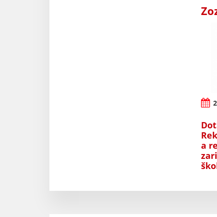
Zo
2
Dot
Rek
a r
zar
ško