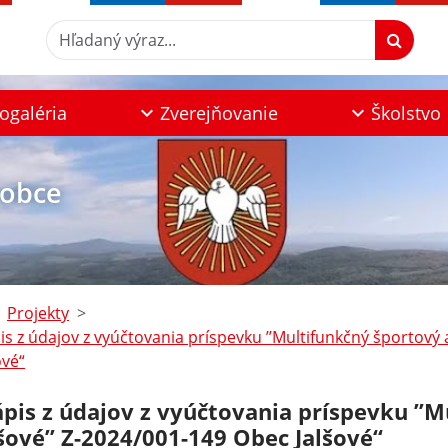
Hľadaný výraz...
ogaléria
Zverejňovanie
Školstvo
 obce
Projekty
is z údajov z vyúčtovania príspevku ’’Multifunkčný športový 
ové“
ápis z údajov z vyúčtovania príspevku ’’
šové’’ Z-2024/001-149 Obec Jalšové“