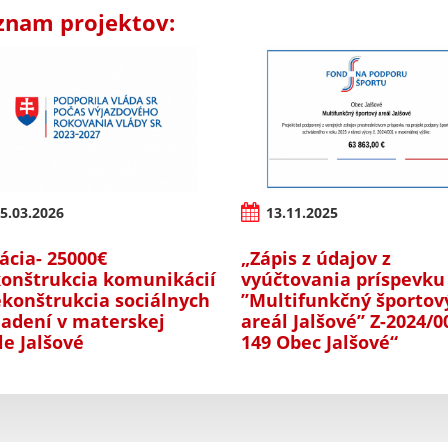
znam projektov:
5.03.2026
13.11.2025
ácia- 25000€
„Zápis z údajov z
onštrukcia komunikácií
vyúčtovania príspevku
ekonštrukcia sociálnych
’’Multifunkčný športov
iadení v materskej
areál Jalšové’’ Z-2024/0
le Jalšové
149 Obec Jalšové“