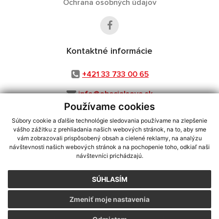
Ochrana osobných údajov
Kontaktné informácie
+421 33 733 00 65
info@obecjalsove.sk
Používame cookies
Súbory cookie a ďalšie technológie sledovania používame na zlepšenie
vášho zážitku z prehliadania našich webových stránok, na to, aby sme
využite možnosť získavania aktuálnych informácií s využitím RSS
,
vám zobrazovali prispôsobený obsah a cielené reklamy, na analýzu
CMS systém (redakčný) systém ECHELON 2,
Mapa stránok
,
web portál
,
návštevnosti našich webových stránok a na pochopenie toho, odkiaľ naši
návštevníci prichádzajú.
webhosting
,
webex.digital, s.r.o.
,
domény
,
registrácia domény
,
spoločnosť webex.digital, s.r.o.
,
technický prevádzkovateľ
SÚHLASÍM
Posledná aktualizácia:
06.08.2026
Zmeniť moje nastavenia
Vytlačiť stránku
|
Vyhlásenie o prístupnosti
Autorské práva
|
Cookies