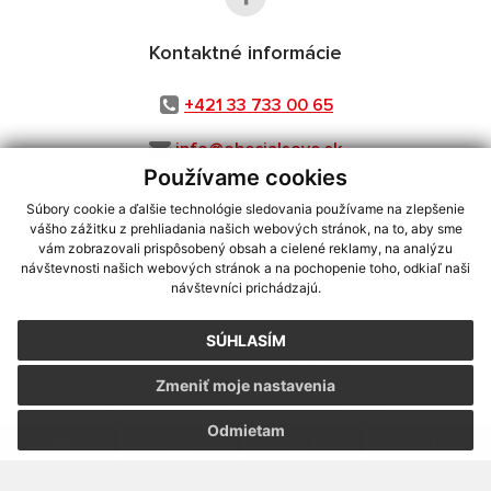
Kontaktné informácie
+421 33 733 00 65
info@obecjalsove.sk
Používame cookies
Súbory cookie a ďalšie technológie sledovania používame na zlepšenie
vášho zážitku z prehliadania našich webových stránok, na to, aby sme
využite možnosť získavania aktuálnych informácií s využitím RSS
,
vám zobrazovali prispôsobený obsah a cielené reklamy, na analýzu
CMS systém (redakčný) systém ECHELON 2,
Mapa stránok
,
web portál
,
návštevnosti našich webových stránok a na pochopenie toho, odkiaľ naši
návštevníci prichádzajú.
webhosting
,
webex.digital, s.r.o.
,
domény
,
registrácia domény
,
spoločnosť webex.digital, s.r.o.
,
technický prevádzkovateľ
SÚHLASÍM
Posledná aktualizácia:
06.08.2026
Zmeniť moje nastavenia
Vytlačiť stránku
|
Vyhlásenie o prístupnosti
Autorské práva
|
Cookies
Odmietam
webdesign
|