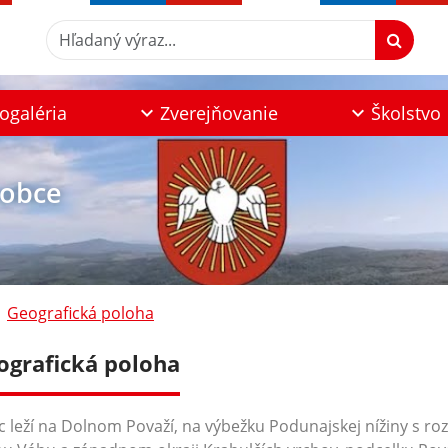
Hľadaný výraz...
ogaléria
Zverejňovanie
Školstvo
 obce
Geografická poloha
ografická poloha
 leží na Dolnom Považí, na výbežku Podunajskej nížiny s r