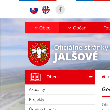
Obec
Občan
Fot
Oficiálne stránky
JALŠOVÉ
Obec
Ge
Aktuality
Projekty
Obec
Úradná tabuľa