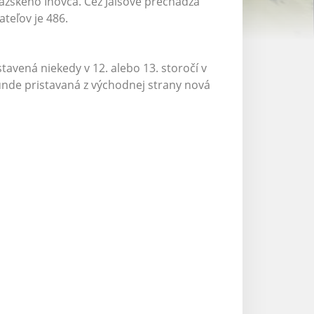
ažského Inovca. Cez Jalšové prechádza
ateľov je 486.
ená niekedy v 12. alebo 13. storočí v
tunde pristavaná z východnej strany nová