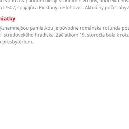
u Váhu a západnom okraji Krahulčích vrchov, podcelku Pov
a II/507, spájajúca Piešťany a Hlohovec. Aktuálny počet obyv
iatky
ýznamnejšou pamiatkou je pôvodne románska rotunda postav
li stredovekého hradiska. Začiatkom 19. storočia bola k ro
a presbytérium.