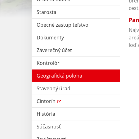
breh
cest
Starosta
Pam
Obecné zastupiteľstvo
Najv
Dokumenty
areá
loď 
Záverečný účet
Kontrolór
Geografická poloha
Stavebný úrad
Cintorín
História
Súčasnosť