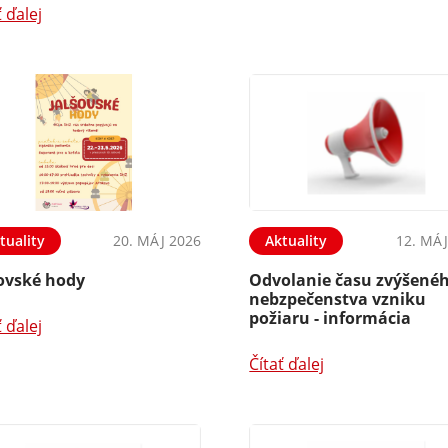
ť ďalej
tuality
20. MÁJ 2026
Aktuality
12. MÁJ
šovské hody
Odvolanie času zvýšené
nebzpečenstva vzniku
požiaru - informácia
ť ďalej
Čítať ďalej