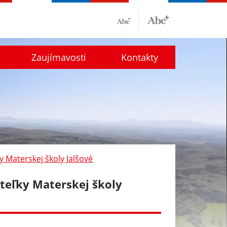
Zaujímavosti
Kontakty
y Materskej školy Jalšové
iteľky Materskej školy