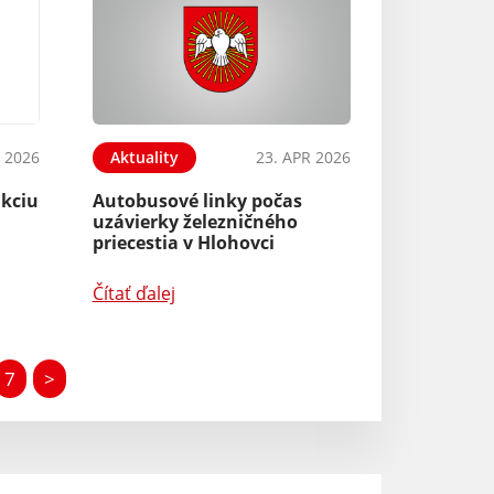
 2026
Aktuality
23. APR 2026
nkciu
Autobusové linky počas
uzávierky železničného
priecestia v Hlohovci
Čítať ďalej
7
>