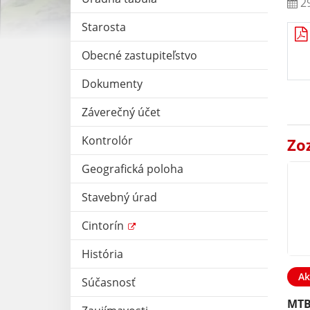
29
Starosta
Obecné zastupiteľstvo
Dokumenty
Záverečný účet
Kontrolór
Zo
Geografická poloha
Stavebný úrad
Cintorín
História
Ak
Súčasnosť
MTB