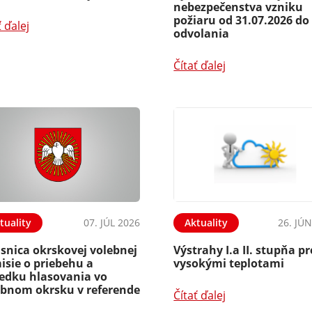
nebezpečenstva vzniku
požiaru od 31.07.2026 do
ť ďalej
odvolania
Čítať ďalej
tuality
07. JÚL 2026
Aktuality
26. JÚ
snica okrskovej volebnej
Výstrahy I.a II. stupňa p
isie o priebehu a
vysokými teplotami
ledku hlasovania vo
ebnom okrsku v referende
Čítať ďalej