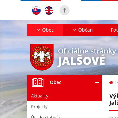
Obec
Občan
Fot
Oficiálne stránky
JALŠOVÉ
Obec
Vý
Aktuality
Ja
Projekty
Úradná tabuľa