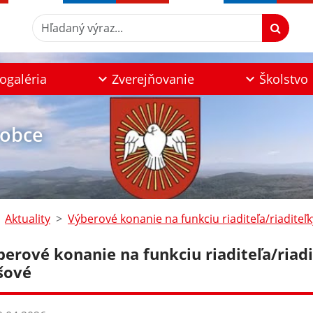
Hľadaný výraz...
ogaléria
Zverejňovanie
Školstvo
 obce
Aktuality
Výberové konanie na funkciu riaditeľa/riaditeľk
berové konanie na funkciu riaditeľa/riad
lšové