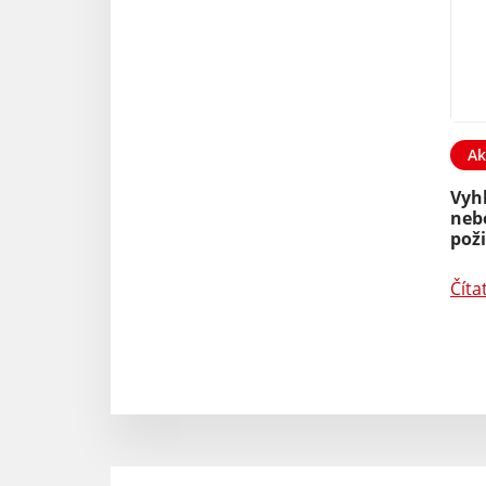
Ak
Vyh
neb
pož
Číta