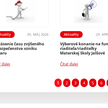
tuality
05. MÁJ 2026
Aktuality
29. APR
lásenie času zvýšeného
Výberové konanie na fu
ezpečenstva vzniku
riaditeľa/riaditeľky
iaru
Materskej školy Jalšové
ť ďalej
Čítať ďalej
1
2
3
4
5
6