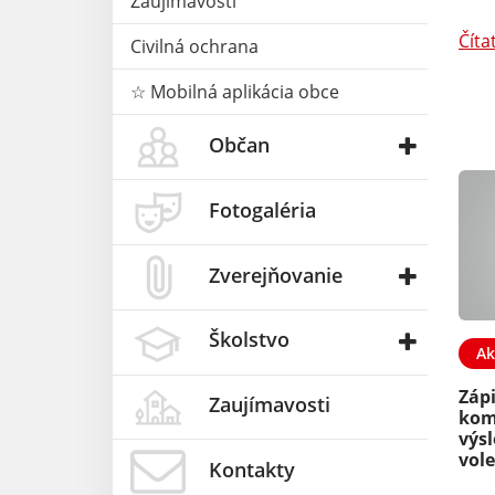
Zaujímavosti
Číta
Civilná ochrana
☆ Mobilná aplikácia obce
Občan
Fotogaléria
Zverejňovanie
Školstvo
Ak
Zápi
Zaujímavosti
kom
výs
vol
Kontakty