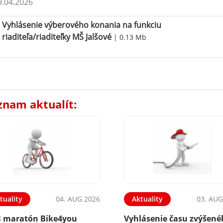
.04.2026
Vyhlásenie výberového konania na funkciu
riaditeľa/riaditeľky MŠ Jalšové
| 0.13 Mb
znam aktualít:
tuality
04. AUG 2026
Aktuality
03. AUG
 maratón Bike4you
Vyhlásenie času zvýšen