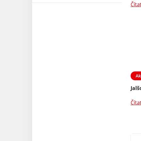
Číta
Ak
Jal
Číta