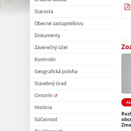
Starosta
Obecné zastupiteľstvo
Dokumenty
Zo
Záverečný účet
Kontrolór
Geografická poloha
Stavebný úrad
Cintorín
Ak
História
Roz
obc
Súčasnosť
Zmen