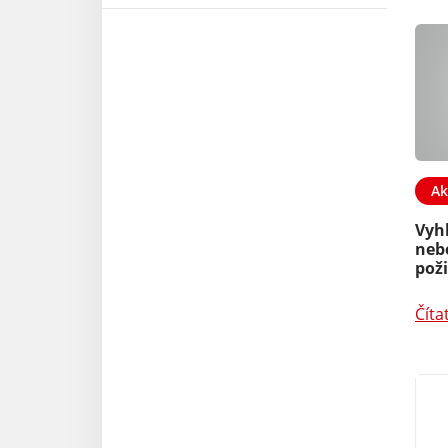
Ak
Vyh
neb
pož
Číta