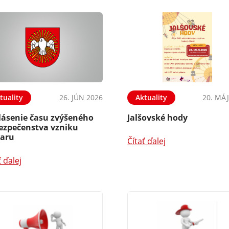
tuality
26. JÚN 2026
Aktuality
20. MÁJ
lásenie času zvýšeného
Jalšovské hody
ezpečenstva vzniku
iaru
Čítať ďalej
ť ďalej