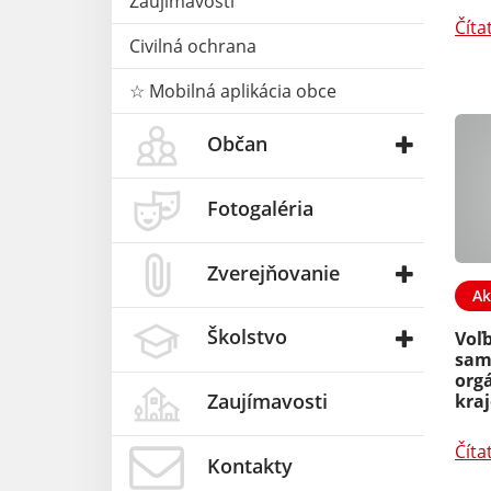
Zaujímavosti
Číta
Civilná ochrana
☆ Mobilná aplikácia obce
Občan
Fotogaléria
Zverejňovanie
Ak
Školstvo
Voľ
sam
org
Zaujímavosti
kra
Číta
Kontakty