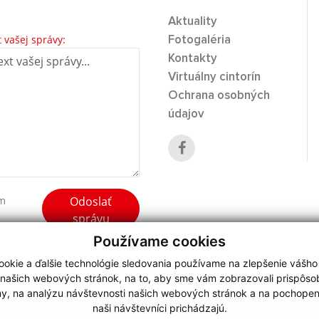
Aktuality
t vašej správy:
Fotogaléria
Kontakty
Virtuálny cintorín
Ochrana osobných
údajov
Odoslať
ím
správu
Používame cookies
okie a ďalšie technológie sledovania používame na zlepšenie vášho
 našich webových stránok, na to, aby sme vám zobrazovali prispôs
my, na analýzu návštevnosti našich webových stránok a na pochopeni
webdesign
|
naši návštevníci prichádzajú.
.
,