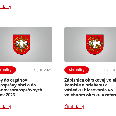
ť ďalej
tuality
13. JÚL 2026
Aktuality
07. JÚ
by do orgánov
Zápisnica okrskovej vole
osprávy obcí a do
komisie o priebehu a
ánov samosprávnych
výsledku hlasovania vo
jov 2026
volebnom okrsku v refe
ť ďalej
Čítať ďalej