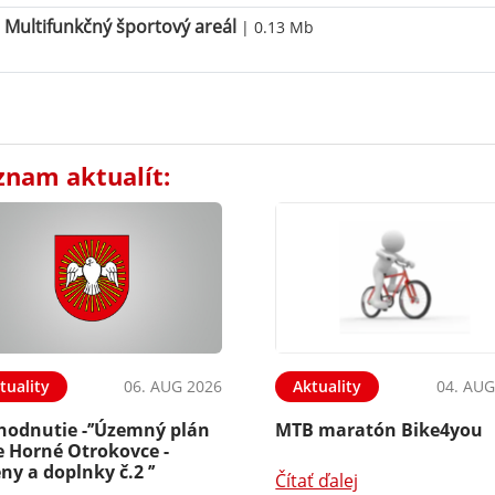
Multifunkčný športový areál
| 0.13 Mb
znam aktualít:
tuality
06. AUG 2026
Aktuality
04. AUG
hodnutie -’’Územný plán
MTB maratón Bike4you
e Horné Otrokovce -
y a doplnky č.2 ’’
Čítať ďalej