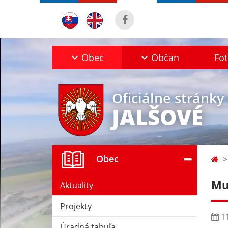
Obec
Občan
Fot
Oficiálne stránky
JALŠOVÉ
Obec
Mu
Aktuality
Projekty
11
Úradná tabuľa