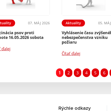
tuality
07. MÁJ 2026
Aktuality
05. MÁJ
inácia psov proti
Vyhlásenie času zvýšen
note 16.05.2026 sobota
nebezpečenstva vzniku
požiaru
ť ďalej
Čítať ďalej
1
2
3
4
5
6
Rýchle odkazy