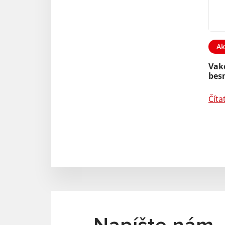
Ak
Vakc
bes
Číta