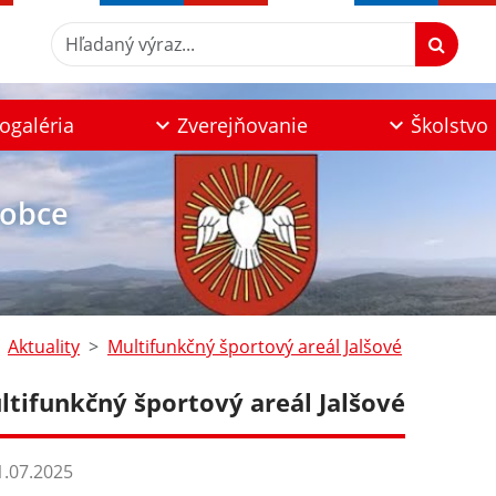
Hľadaný výraz...
ogaléria
Zverejňovanie
Školstvo
 obce
Aktuality
Multifunkčný športový areál Jalšové
ltifunkčný športový areál Jalšové
.07.2025