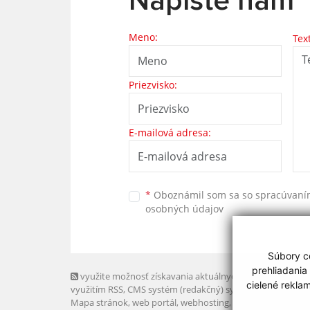
Napíšte nám
Meno:
Tex
Priezvisko:
E-mailová adresa:
*
Oboznámil som sa so
spracúvan
osobných údajov
Súbory co
prehliadania
využite možnosť získavania aktuálnych informácií s
cielené rekla
využitím RSS
, CMS systém (redakčný) systém ECHELON 2,
Mapa stránok
,
web portál
,
webhosting
,
webex.digital, s.r.o