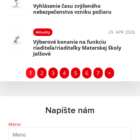
Vyhlásenie času zvýšeného
nebezpečenstva vzniku požiaru
29. APR 2026
Aktuality
Výberové konanie na funkciu
riaditeľa/riaditeľky Materskej školy
Jalšové
1
2
3
4
5
6
7
>
Napíšte nám
Meno: